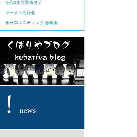
令和3年度業務終了
ラーメン同好会
全日本ポスティング 忘年会