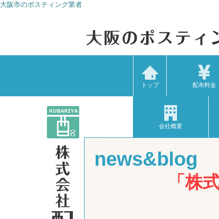
大阪市のポスティング業者
トップ
配布料金
会社概要
news&blog
「株